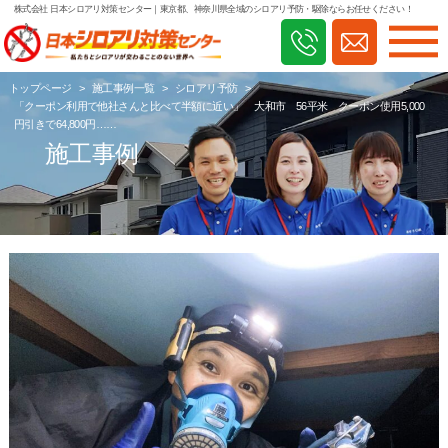
株式会社 日本シロアリ対策センター
｜東京都、神奈川県全域のシロアリ予防・駆除ならお任せください！
トップページ
>
施工事例一覧
>
シロアリ予防
>
「クーポン利用で他社さんと比べて半額に近い」 大和市 56平米 クーポン使用5,000
円引きで64,800円……
施工事例