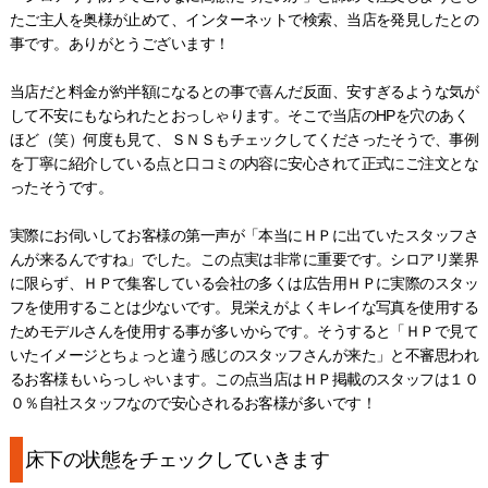
たご主人を奥様が止めて、インターネットで検索、当店を発見したとの
事です。ありがとうございます！
当店だと料金が約半額になるとの事で喜んだ反面、安すぎるような気が
して不安にもなられたとおっしゃります。そこで当店のHPを穴のあく
ほど（笑）何度も見て、ＳＮＳもチェックしてくださったそうで、事例
を丁寧に紹介している点と口コミの内容に安心されて正式にご注文とな
ったそうです。
実際にお伺いしてお客様の第一声が「本当にＨＰに出ていたスタッフさ
んが来るんですね」でした。この点実は非常に重要です。シロアリ業界
に限らず、ＨＰで集客している会社の多くは広告用ＨＰに実際のスタッ
フを使用することは少ないです。見栄えがよくキレイな写真を使用する
ためモデルさんを使用する事が多いからです。そうすると「ＨＰで見て
いたイメージとちょっと違う感じのスタッフさんが来た」と不審思われ
るお客様もいらっしゃいます。この点当店はＨＰ掲載のスタッフは１０
０％自社スタッフなので安心されるお客様が多いです！
床下の状態をチェックしていきます