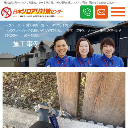
株式会社 日本シロアリ対策センター
｜東京都、神奈川県全域のシロアリ予防・駆除ならお任せください！
トップページ
>
施工事例一覧
>
シロアリ予防
>
「ハウスメーカーの見積りが11万円でした」 厚木 52平米 クーポン使用5,000円引き
で64,800円……続きを読む
施工事例