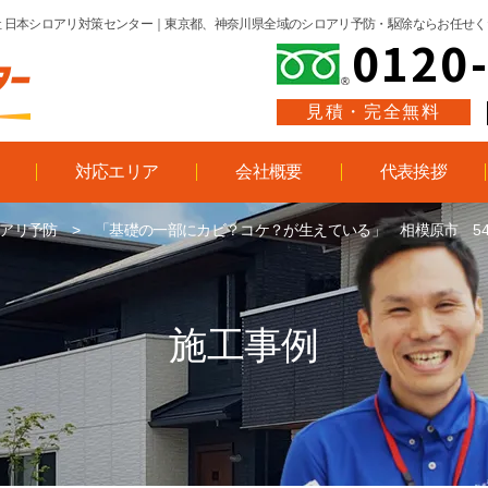
 日本シロアリ対策センター
｜東京都、神奈川県全域のシロアリ予防・駆除ならお任せく
0120
見積・完全無料
対応エリア
会社概要
代表挨拶
アリ予防
>
「基礎の一部にカビ？コケ？が生えている」 相模原市 54平米 
施工事例