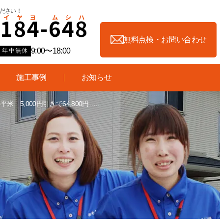
ださい！
-
1
8
4
-
6
4
8
無料点検・お問い合わせ
9:00〜18:00
年中無休
施工事例
お知らせ
5,000円引きで64,800円……