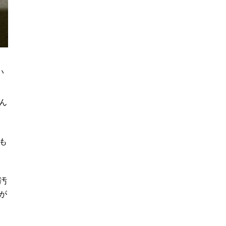
い
ん
も
汚
が