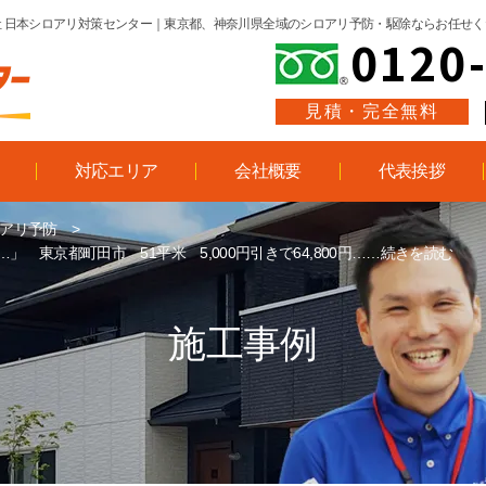
 日本シロアリ対策センター
｜東京都、神奈川県全域のシロアリ予防・駆除ならお任せく
0120
見積・完全無料
対応エリア
会社概要
代表挨拶
アリ予防
>
 東京都町田市 51平米 5,000円引きで64,800円……続きを読む
施工事例