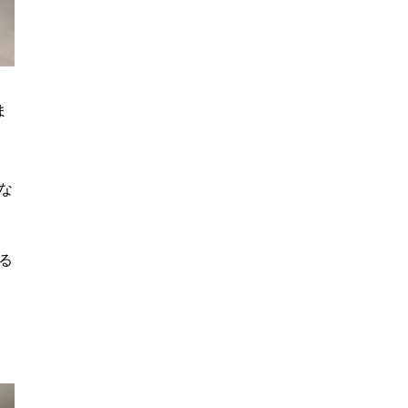
ま
な
る