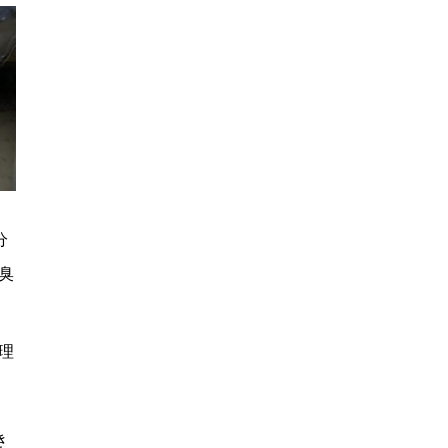
分
臭
理
き