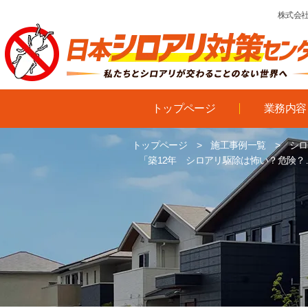
株式会社
トップページ
業務内容
トップページ
>
施工事例一覧
>
シロ
「築12年 シロアリ駆除は怖い？危険？…」