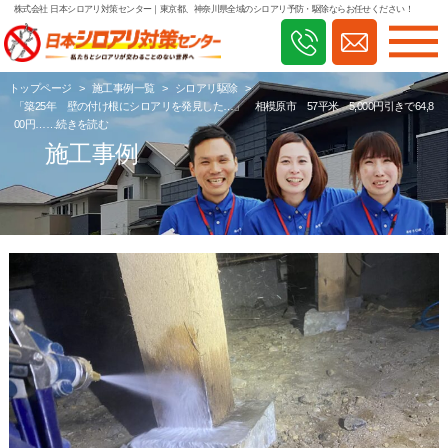
株式会社 日本シロアリ対策センター
｜東京都、神奈川県全域のシロアリ予防・駆除ならお任せください！
トップページ
>
施工事例一覧
>
シロアリ駆除
>
「築25年 壁の付け根にシロアリを発見した…」 相模原市 57平米 5,000円引きで64,8
00円……続きを読む
施工事例