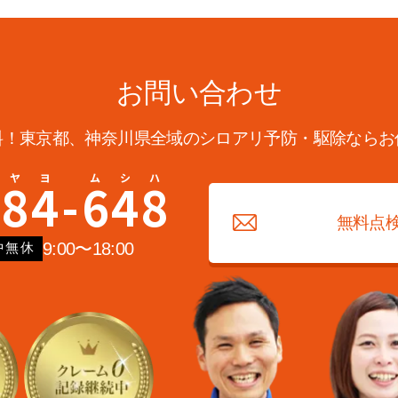
お問い合わせ
料！東京都、神奈川県全域の
シロアリ予防・駆除ならお
1
8
4
-
6
4
8
無料点
9:00〜18:00
中無休