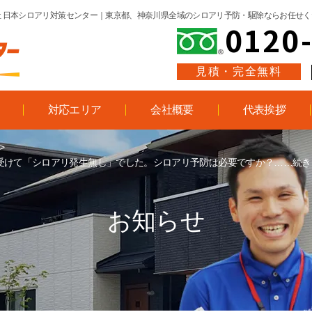
 日本シロアリ対策センター
｜東京都、神奈川県全域のシロアリ予防・駆除ならお任せく
0120
見積・完全無料
対応エリア
会社概要
代表挨拶
>
検を受けて「シロアリ発生無し」でした。シロアリ予防は必要ですか？……続
お知らせ